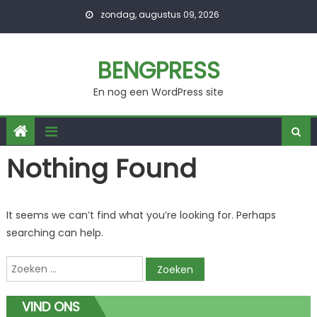
Skip
zondag, augustus 09, 2026
to
content
BENGPRESS
En nog een WordPress site
Nothing Found
It seems we can’t find what you’re looking for. Perhaps
searching can help.
Zoeken
naar:
VIND ONS