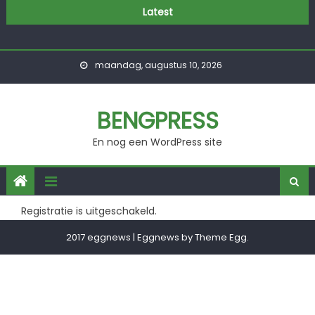
Skip
Latest
to
content
maandag, augustus 10, 2026
BENGPRESS
En nog een WordPress site
Registratie is uitgeschakeld.
2017 eggnews
|
Eggnews by
Theme Egg
.